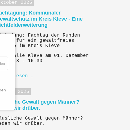
Oktober 2025
achtagung: Kommunaler
ewaltschutz im Kreis Kleve - Eine
ichtfelderweiterung
inladung: Fachtag der Runden
ische für ein gewaltfreies
uhause im Kreis Kleve
tadthalle Kleve am 01. Dezember
025 | 8 - 16.30
den
eiterlesen …
ken.
August 2025
äusliche Gewalt gegen Männer?
eden wir drüber.
äusliche Gewalt gegen Männer?
eden wir drüber.