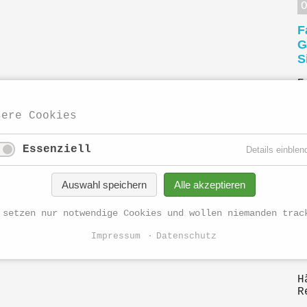
F
G
S
E
T
Z
sere Cookies
S
2
Essenziell
Details einblen
W
Auswahl speichern
Alle akzeptieren
 setzen nur notwendige Cookies und wollen niemanden trac
Impressum
Datenschutz
H
R
H
R