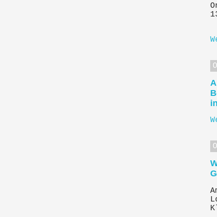
O
1
W
A
B
i
W
W
G
A
L
K